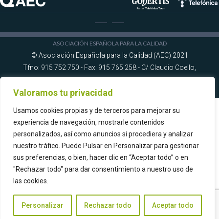
ASOCIACIÓN ESPAÑOLA PARA LA CALIDAD
© Asociación Española para la Calidad (AEC) 2021
Tfno: 915 752 750 - Fax: 915 765 258 - C/ Claudio Coello,
92 28006 Madrid -
Ver Mapa
Valoramos tu privacidad
Aviso Legal
|
Consultas
Usamos cookies propias y de terceros para mejorar su
experiencia de navegación, mostrarle contenidos
personalizados, así como anuncios si procediera y analizar
nuestro tráfico. Puede Pulsar en Personalizar para gestionar
sus preferencias, o bien, hacer clic en “Aceptar todo” o en
"Rechazar todo" para dar consentimiento a nuestro uso de
las cookies.
Personalizar
Rechazar todo
Aceptar todo