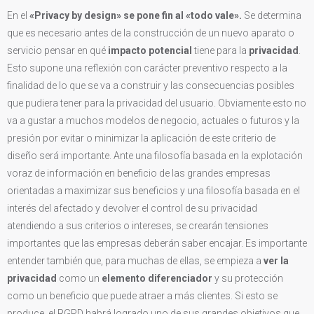
En el
«Privacy by design» se pone fin al «todo vale».
Se determina
que es necesario antes de la construcción de un nuevo aparato o
servicio pensar en qué
impacto potencial
tiene para la
privacidad
.
Esto supone una reflexión con carácter preventivo respecto a la
finalidad de lo que se va a construir y las consecuencias posibles
que pudiera tener para la privacidad del usuario. Obviamente esto no
va a gustar a muchos modelos de negocio, actuales o futuros y la
presión por evitar o minimizar la aplicación de este criterio de
diseño será importante. Ante una filosofía basada en la explotación
voraz de información en beneficio de las grandes empresas
orientadas a maximizar sus beneficios y una filosofía basada en el
interés del afectado y devolver el control de su privacidad
atendiendo a sus criterios o intereses, se crearán tensiones
importantes que las empresas deberán saber encajar. Es importante
entender también que, para muchas de ellas, se empieza a
ver la
privacidad
como un
elemento diferenciador
y su protección
como un beneficio que puede atraer a más clientes. Si esto se
produce, el RGPD habrá logrado uno de sus grandes objetivos que