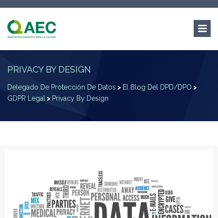
PRIVACY BY DESIGN
Delegado De Protección De Datos
>
El Blog Del DPD/DPO
>
GDPR Legal
>
Privacy By Design