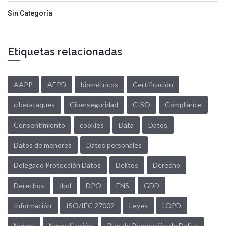
Sin Categoría
Etiquetas relacionadas
AAPP
AEPD
biométricos
Certificación
ciberataques
Ciberseguridad
CISO
Compliance
Consentimiento
cookies
Data
Datos
Datos de menores
Datos personales
Delegado Protección Datos
Delitos
Derecho
Derechos
dpd
DPO
ENS
GDD
Información
ISO/IEC 27002
Leyes
LOPD
Norma
Normalización
Plan de Prevención de Delito