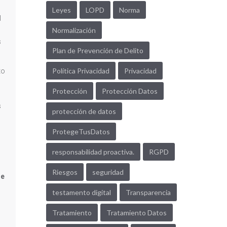
Leyes
LOPD
Norma
l
Normalización
s
Plan de Prevención de Delito
Política Privacidad
Privacidad
to
Protección
Protección Datos
s
protección de datos
ProtegeTusDatos
responsabilidad proactiva.
RGPD
Riesgos
seguridad
de
testamento digital
Transparencia
Tratamiento
Tratamiento Datos