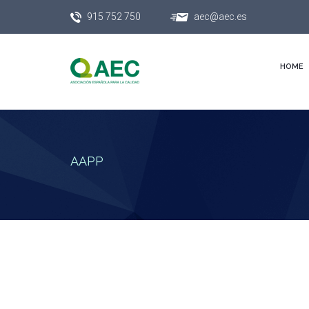
915 752 750
aec@aec.es
HOME
AAPP