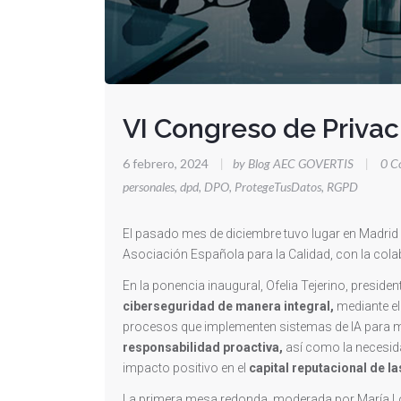
VI Congreso de Priva
6 febrero, 2024
|
by Blog AEC GOVERTIS
|
0 C
personales
,
dpd
,
DPO
,
ProtegeTusDatos
,
RGPD
El pasado mes de diciembre tuvo lugar en Madrid
Asociación Española para la Calidad, con la cola
En la ponencia inaugural, Ofelia Tejerino, preside
ciberseguridad de manera integral,
mediante el
procesos que implementen sistemas de IA para mi
responsabilidad proactiva,
así como la necesi
impacto positivo en el
capital reputacional de l
La primera mesa redonda, moderada por María L