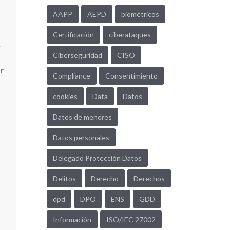
AAPP
AEPD
biométricos
Certificación
ciberataques
n
Ciberseguridad
CISO
un
Compliance
Consentimiento
cookies
Data
Datos
Datos de menores
Datos personales
Delegado Protección Datos
Delitos
Derecho
Derechos
dpd
DPO
ENS
GDD
Información
ISO/IEC 27002