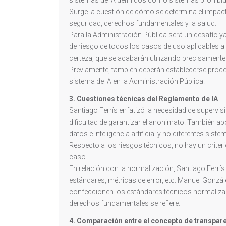
Surge la cuestión de cómo se determina el impact
seguridad, derechos fundamentales y la salud.
Para la Administración Pública será un desafío y
de riesgo de todos los casos de uso aplicables a
certeza, que se acabarán utilizando precisamente
Previamente, también deberán establecerse proce
sistema de IA en la Administración Pública.
3. Cuestiones técnicas del Reglamento de IA
Santiago Ferrís enfatizó la necesidad de supervi
dificultad de garantizar el anonimato. También a
datos e Inteligencia artificial y no diferentes sis
Respecto a los riesgos técnicos, no hay un criter
caso.
En relación con la normalización, Santiago Ferrí
estándares, métricas de error, etc. Manuel Gonzá
confeccionen los estándares técnicos normalizado
derechos fundamentales se refiere.
4. Comparación entre el concepto de transparen