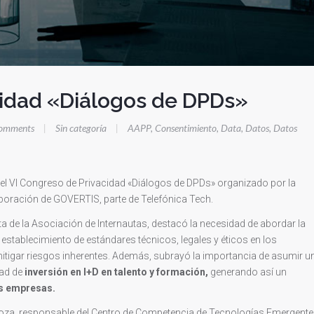
cidad «Diálogos de DPDs»
omments
|
Sin categoría
|
AAPP
,
Consentimiento
,
Data
,
Datos
,
Datos
 el VI Congreso de Privacidad «Diálogos de DPDs» organizado por la
boración de GOVERTIS, parte de Telefónica Tech.
nta de la Asociación de Internautas, destacó la necesidad de abordar la
 establecimiento de estándares técnicos, legales y éticos en los
tigar riesgos inherentes. Además, subrayó la importancia de asumir u
dad de
inversión en I+D en talento y formación,
generando así un
as empresas.
oza, responsable del Centro de Competencia de Tecnologías Emergent