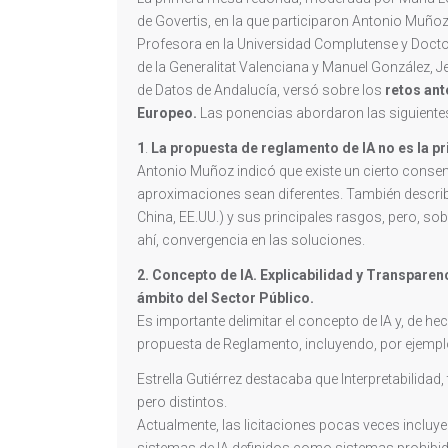
de Govertis, en la que participaron Antonio Muñoz, 
Profesora en la Universidad Complutense y Doctor
de la Generalitat Valenciana y Manuel González, 
de Datos de Andalucía, versó sobre los
retos ant
Europeo.
Las ponencias abordaron las siguiente
1
.
La propuesta de reglamento de IA no es la pr
Antonio Muñoz indicó que existe un cierto consens
aproximaciones sean diferentes. También describi
China, EE.UU.) y sus principales rasgos, pero, sob
ahí, convergencia en las soluciones.
2. Concepto de IA. Explicabilidad y Transparen
ámbito del Sector Público.
Es importante delimitar el concepto de IA y, de hec
propuesta de Reglamento, incluyendo, por ejempl
Estrella Gutiérrez destacaba que Interpretabilidad
pero distintos.
Actualmente, las licitaciones pocas veces incluyen
sistemas de IA definidos como sistemas prohibi