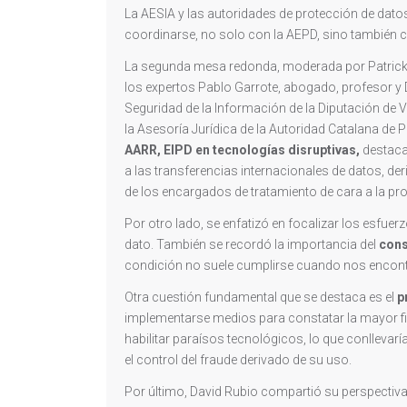
La AESIA y las autoridades de protección de dato
coordinarse, no solo con la AEPD, sino también 
La segunda mesa redonda, moderada por Patrick M
los expertos Pablo Garrote, abogado, profesor y
Seguridad de la Información de la Diputación de Va
la Asesoría Jurídica de la Autoridad Catalana de 
AARR, EIPD en tecnologías disruptivas,
destaca
a las transferencias internacionales de datos, der
de los encargados de tratamiento de cara a la pro
Por otro lado, se enfatizó en focalizar los esfuer
dato. También se recordó la importancia del
cons
condición no suele cumplirse cuando nos encont
Otra cuestión fundamental que se destaca es el
p
implementarse medios para constatar la mayor fiab
habilitar paraísos tecnológicos, lo que conllevaría
el control del fraude derivado de su uso.
Por último, David Rubio compartió su perspectiva