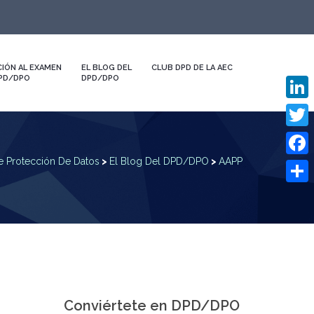
IÓN AL EXAMEN
EL BLOG DEL
CLUB DPD DE LA AEC
DPD/DPO
DPD/DPO
Linked
Twitte
 Protección De Datos
>
El Blog Del DPD/DPO
>
AAPP
Faceb
Compa
Conviértete en DPD/DPO