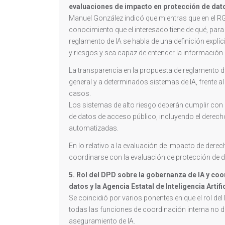
evaluaciones de impacto en protección de dat
Manuel González indicó que mientras que en el RG
conocimiento que el interesado tiene de qué, par
reglamento de IA se habla de una definición explí
y riesgos y sea capaz de entender la información 
La transparencia en la propuesta de reglamento de 
general y a determinados sistemas de IA, frente 
casos.
Los sistemas de alto riesgo deberán cumplir con 
de datos de acceso público, incluyendo el derech
automatizadas.
En lo relativo a la evaluación de impacto de dere
coordinarse con la evaluación de protección de 
5. Rol del DPD sobre la gobernanza de IA y coo
datos y la Agencia Estatal de Inteligencia Artifi
Se coincidió por varios ponentes en que el rol del
todas las funciones de coordinación interna no 
aseguramiento de IA.