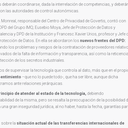
s deberán coordinarse, dada la interrelación de competencias, y deberá
con las autoridades de control autonómicas.
onreal, responsable del Centro de Privacidad de Govertis, contó con
 DPD del Grupo IMQ; Eusebio Moya, Jefe de Protección de Datos y
lencia y DPD de la Institución y Francesc Xavier Urios, profesor y Jefe 
Protección de Datos. En ella se abordaron los
nuevos frentes del DPD:
ndo los problemas y riesgos de la contratación de proveedores relativ
ivados de la falta de información y transparencia, así como la reticenci
tección de los secretos industriales.
zos de supervisar la tecnología que controla al dato, más que en el propi
entimiento
–que no lo puede todo-, que ha ser libre, aunque dicha
ramos ante relaciones jerárquicas.
rincipio de atender al estado de la tecnología,
debiendo
ilidad de la misma, pero se resalta la preocupación de la posibilidad 
 una gran inseguridad jurídica, al no haber, hasta la fecha, garantías pa
 sobre la
situación actual de las transferencias internacionales de