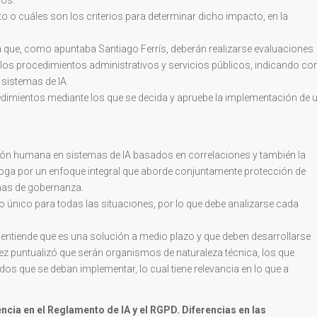
o o cuáles son los criterios para determinar dicho impacto, en la
a que, como apuntaba Santiago Ferrís, deberán realizarse evaluaciones
 los procedimientos administrativos y servicios públicos, indicando co
 sistemas de IA.
dimientos mediante los que se decida y apruebe la implementación de 
sión humana en sistemas de IA basados en correlaciones y también la
boga por un enfoque integral que aborde conjuntamente protección de
temas de gobernanza.
io único para todas las situaciones, por lo que debe analizarse cada
s entiende que es una solución a medio plazo y que deben desarrollarse
lez puntualizó que serán organismos de naturaleza técnica, los que
s que se deban implementar, lo cual tiene relevancia en lo que a
cia en el Reglamento de IA y el RGPD. Diferencias en las