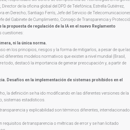
Director de la oficina global del DPD de Telefónica; Estrella Gutiérrez,
a en Derecho; Santiago Ferrís, Jefe del Servicio de Telecomunicacione
Jefe del Gabinete de Cumplimiento, Consejo de Transparencia y Protecci
e la propuesta de regulación de la IA en el nuevo Reglamento
s cuestiones:
imera, ni la única norma.
o en los principios, riesgos y la forma de mitigarlos, a pesar de que la
ó diferentes modelos normativos que existen a nivel mundial (Brasil,
re todo, destacó la importancia de generar preocupación y, a partir de
cia. Desafíos en la implementación de sistemas prohibidos en el
ho, la definición se ha ido modificando en las diferentes versiones de la
o, sistemas estadísticos.
, transparencia y explicabilidad son términos diferentes, interrelacionado
 requisitos de transparencia o métricas de error y se han licitado
dos.