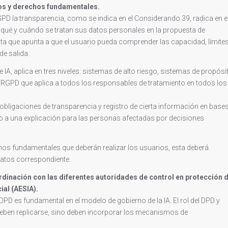
os y derechos fundamentales.
PD la transparencia, como se indica en el Considerando 39, radica en e
a qué y cuándo se tratan sus datos personales en la propuesta de
cita que apunta a que el usuario pueda comprender las capacidad, límite
de salida.
IA, aplica en tres niveles: sistemas de alto riesgo, sistemas de propósi
al RGPD que aplica a todos los responsables de tratamiento en todos los
obligaciones de transparencia y registro de cierta información en base
o a una explicación para las personas afectadas por decisiones
chos fundamentales que deberán realizar los usuarios, esta deberá
datos correspondiente.
rdinación con las diferentes autoridades de control en protección 
cial (AESIA).
 DPD es fundamental en el modelo de gobierno de la IA. El rol del DPD y
deben replicarse, sino deben incorporar los mecanismos de