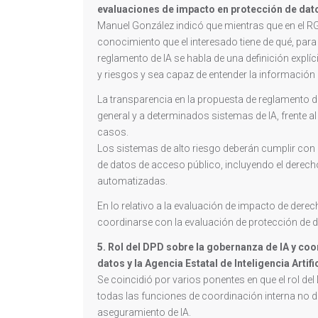
evaluaciones de impacto en protección de dat
Manuel González indicó que mientras que en el RG
conocimiento que el interesado tiene de qué, par
reglamento de IA se habla de una definición explí
y riesgos y sea capaz de entender la información 
La transparencia en la propuesta de reglamento de 
general y a determinados sistemas de IA, frente 
casos.
Los sistemas de alto riesgo deberán cumplir con 
de datos de acceso público, incluyendo el derech
automatizadas.
En lo relativo a la evaluación de impacto de dere
coordinarse con la evaluación de protección de 
5. Rol del DPD sobre la gobernanza de IA y coo
datos y la Agencia Estatal de Inteligencia Artifi
Se coincidió por varios ponentes en que el rol del
todas las funciones de coordinación interna no 
aseguramiento de IA.