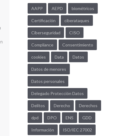
AAPP
AEPD
biométricos
Certificación
ciberataques
n
Ciberseguridad
CISO
un
Compliance
Consentimiento
cookies
Data
Datos
Datos de menores
Datos personales
Delegado Protección Datos
Delitos
Derecho
Derechos
dpd
DPO
ENS
GDD
Información
ISO/IEC 27002