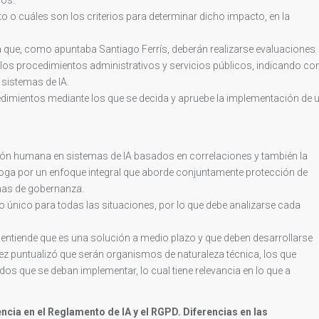
o o cuáles son los criterios para determinar dicho impacto, en la
a que, como apuntaba Santiago Ferrís, deberán realizarse evaluaciones
 los procedimientos administrativos y servicios públicos, indicando co
 sistemas de IA.
dimientos mediante los que se decida y apruebe la implementación de 
sión humana en sistemas de IA basados en correlaciones y también la
boga por un enfoque integral que aborde conjuntamente protección de
temas de gobernanza.
io único para todas las situaciones, por lo que debe analizarse cada
s entiende que es una solución a medio plazo y que deben desarrollarse
lez puntualizó que serán organismos de naturaleza técnica, los que
s que se deban implementar, lo cual tiene relevancia en lo que a
cia en el Reglamento de IA y el RGPD. Diferencias en las