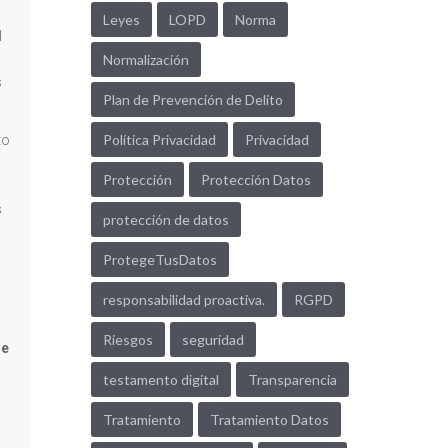
Leyes
LOPD
Norma
l
Normalización
s
Plan de Prevención de Delito
Política Privacidad
Privacidad
to
Protección
Protección Datos
s
protección de datos
ProtegeTusDatos
responsabilidad proactiva.
RGPD
Riesgos
seguridad
de
testamento digital
Transparencia
Tratamiento
Tratamiento Datos