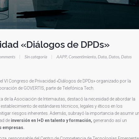
cidad «Diálogos de DPDs»
omments
|
Sin categoría
|
AAPP
,
Consentimiento
,
Data
,
Datos
,
Datos
 el VI Congreso de Privacidad «Diálogos de DPDs» organizado por la
boración de GOVERTIS, parte de Telefónica Tech.
nta de la Asociación de Internautas, destacó la necesidad de abordar la
 establecimiento de estándares técnicos, legales y éticos en los
tigar riesgos inherentes. Además, subrayó la importancia de asumir u
dad de
inversión en I+D en talento y formación,
generando así un
as empresas.
oza, responsable del Centro de Competencia de Tecnologías Emergent