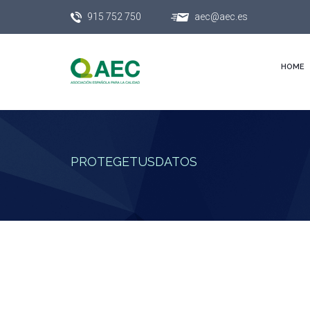
915 752 750
aec@aec.es
HOME
PROTEGETUSDATOS