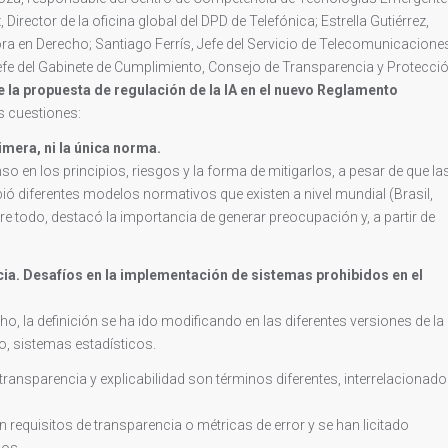
Director de la oficina global del DPD de Telefónica; Estrella Gutiérrez,
a en Derecho; Santiago Ferrís, Jefe del Servicio de Telecomunicacione
Jefe del Gabinete de Cumplimiento, Consejo de Transparencia y Protecci
e la propuesta de regulación de la IA en el nuevo Reglamento
s cuestiones:
imera, ni la única norma.
o en los principios, riesgos y la forma de mitigarlos, a pesar de que la
ó diferentes modelos normativos que existen a nivel mundial (Brasil,
re todo, destacó la importancia de generar preocupación y, a partir de
cia. Desafíos en la implementación de sistemas prohibidos en el
ho, la definición se ha ido modificando en las diferentes versiones de la
o, sistemas estadísticos.
, transparencia y explicabilidad son términos diferentes, interrelacionado
 requisitos de transparencia o métricas de error y se han licitado
dos.