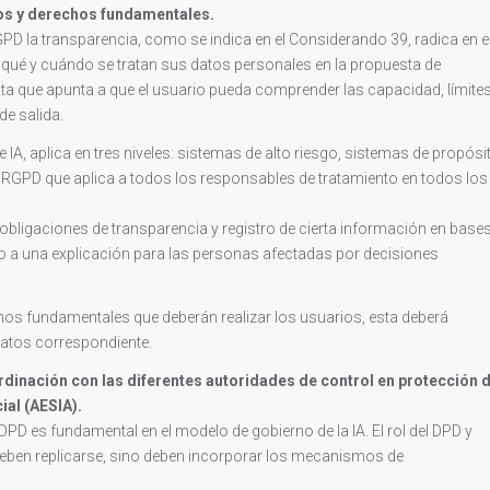
os y derechos fundamentales.
PD la transparencia, como se indica en el Considerando 39, radica en e
a qué y cuándo se tratan sus datos personales en la propuesta de
cita que apunta a que el usuario pueda comprender las capacidad, límite
de salida.
IA, aplica en tres niveles: sistemas de alto riesgo, sistemas de propósi
al RGPD que aplica a todos los responsables de tratamiento en todos los
obligaciones de transparencia y registro de cierta información en base
o a una explicación para las personas afectadas por decisiones
chos fundamentales que deberán realizar los usuarios, esta deberá
datos correspondiente.
rdinación con las diferentes autoridades de control en protección 
cial (AESIA).
 DPD es fundamental en el modelo de gobierno de la IA. El rol del DPD y
deben replicarse, sino deben incorporar los mecanismos de