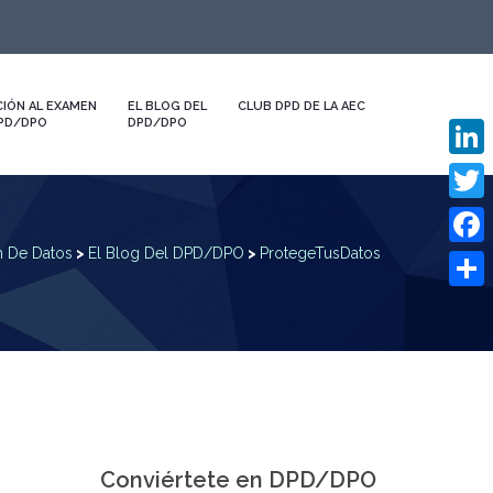
IÓN AL EXAMEN
EL BLOG DEL
CLUB DPD DE LA AEC
DPD/DPO
DPD/DPO
Linked
Twitte
n De Datos
>
El Blog Del DPD/DPO
>
ProtegeTusDatos
Faceb
Compa
Conviértete en DPD/DPO