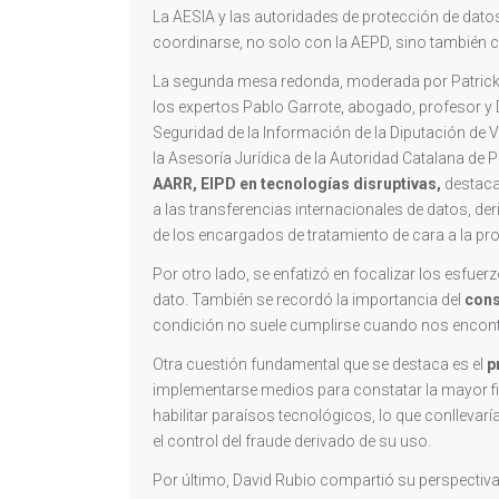
La AESIA y las autoridades de protección de dato
coordinarse, no solo con la AEPD, sino también 
La segunda mesa redonda, moderada por Patrick M
los expertos Pablo Garrote, abogado, profesor y
Seguridad de la Información de la Diputación de Va
la Asesoría Jurídica de la Autoridad Catalana de 
AARR, EIPD en tecnologías disruptivas,
destaca
a las transferencias internacionales de datos, der
de los encargados de tratamiento de cara a la pro
Por otro lado, se enfatizó en focalizar los esfuer
dato. También se recordó la importancia del
cons
condición no suele cumplirse cuando nos encont
Otra cuestión fundamental que se destaca es el
p
implementarse medios para constatar la mayor fiab
habilitar paraísos tecnológicos, lo que conllevaría
el control del fraude derivado de su uso.
Por último, David Rubio compartió su perspectiva