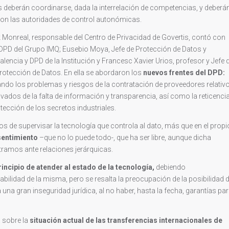
s deberán coordinarse, dada la interrelación de competencias, y deberá
con las autoridades de control autonómicas.
onreal, responsable del Centro de Privacidad de Govertis, contó con
 DPD del Grupo IMQ; Eusebio Moya, Jefe de Protección de Datos y
lencia y DPD de la Institución y Francesc Xavier Urios, profesor y Jefe 
Protección de Datos. En ella se abordaron los
nuevos frentes del DPD:
ndo los problemas y riesgos de la contratación de proveedores relativ
ivados de la falta de información y transparencia, así como la reticenci
tección de los secretos industriales.
zos de supervisar la tecnología que controla al dato, más que en el propi
entimiento
–que no lo puede todo-, que ha ser libre, aunque dicha
ramos ante relaciones jerárquicas.
rincipio de atender al estado de la tecnología,
debiendo
ilidad de la misma, pero se resalta la preocupación de la posibilidad 
 una gran inseguridad jurídica, al no haber, hasta la fecha, garantías pa
 sobre la
situación actual de las transferencias internacionales de