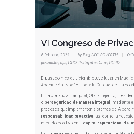
VI Congreso de Priva
6 febrero, 2024
|
by Blog AEC GOVERTIS
|
0 C
personales
,
dpd
,
DPO
,
ProtegeTusDatos
,
RGPD
El pasado mes de diciembre tuvo lugar en Madrid
Asociación Española para la Calidad, con la cola
En la ponencia inaugural, Ofelia Tejerino, preside
ciberseguridad de manera integral,
mediante el
procesos que implementen sistemas de IA para mi
responsabilidad proactiva,
así como la necesi
impacto positivo en el
capital reputacional de l
La primera mesa redonda, moderada por María L