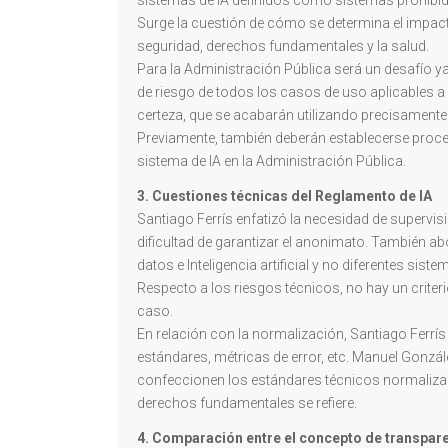
Surge la cuestión de cómo se determina el impact
seguridad, derechos fundamentales y la salud.
Para la Administración Pública será un desafío y
de riesgo de todos los casos de uso aplicables a
certeza, que se acabarán utilizando precisamente
Previamente, también deberán establecerse proce
sistema de IA en la Administración Pública.
3. Cuestiones técnicas del Reglamento de IA
Santiago Ferrís enfatizó la necesidad de supervi
dificultad de garantizar el anonimato. También a
datos e Inteligencia artificial y no diferentes sis
Respecto a los riesgos técnicos, no hay un criter
caso.
En relación con la normalización, Santiago Ferrí
estándares, métricas de error, etc. Manuel Gonzá
confeccionen los estándares técnicos normalizado
derechos fundamentales se refiere.
4. Comparación entre el concepto de transparen