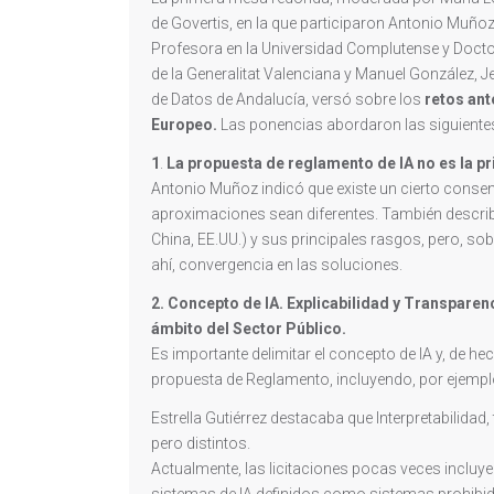
de Govertis, en la que participaron Antonio Muñoz, 
Profesora en la Universidad Complutense y Doctor
de la Generalitat Valenciana y Manuel González, 
de Datos de Andalucía, versó sobre los
retos ant
Europeo.
Las ponencias abordaron las siguiente
1
.
La propuesta de reglamento de IA no es la pr
Antonio Muñoz indicó que existe un cierto consens
aproximaciones sean diferentes. También describi
China, EE.UU.) y sus principales rasgos, pero, sob
ahí, convergencia en las soluciones.
2. Concepto de IA. Explicabilidad y Transparen
ámbito del Sector Público.
Es importante delimitar el concepto de IA y, de hec
propuesta de Reglamento, incluyendo, por ejempl
Estrella Gutiérrez destacaba que Interpretabilidad
pero distintos.
Actualmente, las licitaciones pocas veces incluyen
sistemas de IA definidos como sistemas prohibi