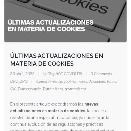
ÚLTIMAS ACTUALIZACIONES EN
MATERIA DE COOKIES
30 abril, 2024
|
by Blog AEC GOVERTIS
|
0 Comments
|
DPD DPO
|
Consentimiento
,
cookies
,
muros de cookies
,
Pay or
OK
,
Transparencia
,
Tratamiento
,
trtatamiento
En el presente artículo expondremos las
nuevas
actualizaciones en materia de cookies
, las cuales
revisten de una especial importancia, ya que reflejan la
continua evolución de las regulaciones y prácticas