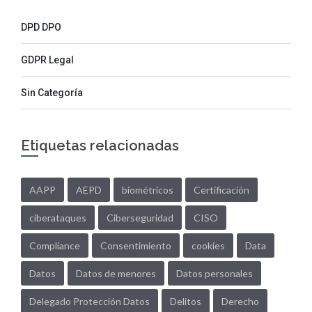
DPD DPO
GDPR Legal
Sin Categoría
Etiquetas relacionadas
AAPP
AEPD
biométricos
Certificación
ciberataques
Ciberseguridad
CISO
Compliance
Consentimiento
cookies
Data
Datos
Datos de menores
Datos personales
Delegado Protección Datos
Delitos
Derecho