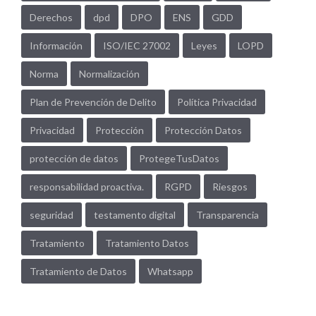
Derechos
dpd
DPO
ENS
GDD
Información
ISO/IEC 27002
Leyes
LOPD
Norma
Normalización
Plan de Prevención de Delito
Política Privacidad
Privacidad
Protección
Protección Datos
protección de datos
ProtegeTusDatos
responsabilidad proactiva.
RGPD
Riesgos
seguridad
testamento digital
Transparencia
Tratamiento
Tratamiento Datos
Tratamiento de Datos
Whatsapp