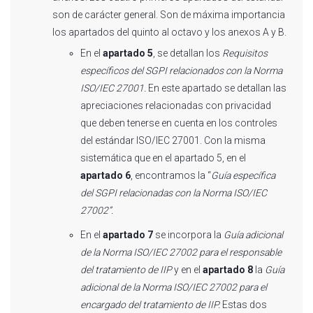
son de carácter general. Son de máxima importancia
los apartados del quinto al octavo y los anexos A y B.
En el
apartado 5
, se detallan los
Requisitos
específicos del SGPI relacionados con la Norma
ISO/IEC 27001.
En este apartado se detallan las
apreciaciones relacionadas con privacidad
que deben tenerse en cuenta en los controles
del estándar ISO/IEC 27001. Con la misma
sistemática que en el apartado 5, en el
apartado 6
, encontramos la “
Guía específica
del SGPI relacionadas con la Norma ISO/IEC
27002”.
En el
apartado 7
se incorpora la
Guía adicional
de la Norma ISO/IEC 27002 para el responsable
del tratamiento de IIP
y en el
apartado 8
la
Guía
adicional de la Norma ISO/IEC 27002 para el
encargado del tratamiento de IIP.
Estas dos