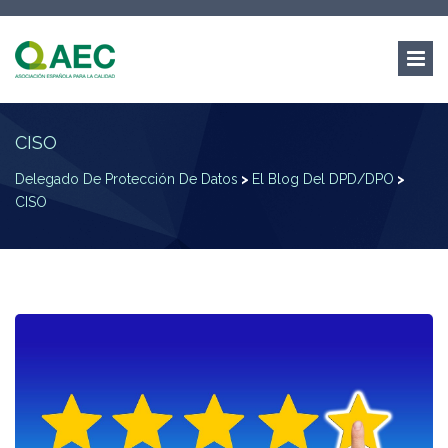
CISO
Delegado De Protección De Datos
>
El Blog Del DPD/DPO
>
CISO