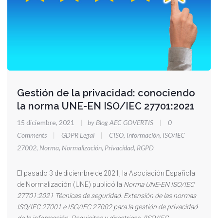
Gestión de la privacidad: conociendo
la norma UNE-EN ISO/IEC 27701:2021
15 diciembre, 2021
|
by Blog AEC GOVERTIS
|
0
Comments
|
GDPR Legal
|
CISO
,
Información
,
ISO/IEC
27002
,
Norma
,
Normalización
,
Privacidad
,
RGPD
El pasado 3 de diciembre de 2021, la Asociación Española
de Normalización (UNE) publicó la
Norma
UNE-EN ISO/IEC
27701:2021 Técnicas de seguridad. Extensión de las normas
ISO/IEC 27001 e ISO/IEC 27002 para la gestión de privacidad
de la información. Requisitos y directrices. (ISO/IEC