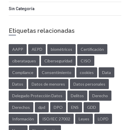
Sin Categoría
Etiquetas relacionadas
AAPP
AEPD
biométricos
Certificación
ciberataques
Ciberseguridad
CISO
Compliance
Consentimiento
cookies
Data
Datos
Datos de menores
Datos personales
Delegado Protección Datos
Delitos
Derecho
Derechos
dpd
DPO
ENS
GDD
Información
ISO/IEC 27002
Leyes
LOPD