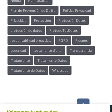
Norma
Normalización
Plan de Prevención de Delito
Política Privacidad
Privacidad
Protección
Protección Datos
protección de datos
ProtegeTusDatos
responsabilidad proactiva.
RGPD
Riesgos
seguridad
testamento digital
Transparencia
Tratamiento
Tratamiento Datos
Tratamiento de Datos
Whatsapp
Valoramos tu privacidad