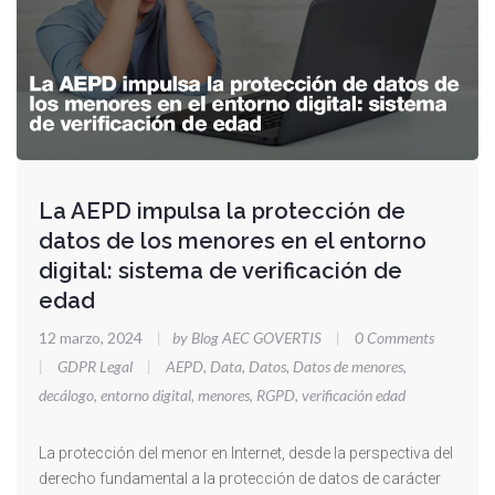
La AEPD impulsa la protección de
datos de los menores en el entorno
digital: sistema de verificación de
edad
12 marzo, 2024
|
by Blog AEC GOVERTIS
|
0 Comments
|
GDPR Legal
|
AEPD
,
Data
,
Datos
,
Datos de menores
,
decálogo
,
entorno digital
,
menores
,
RGPD
,
verificación edad
La protección del menor en Internet, desde la perspectiva del
derecho fundamental a la protección de datos de carácter