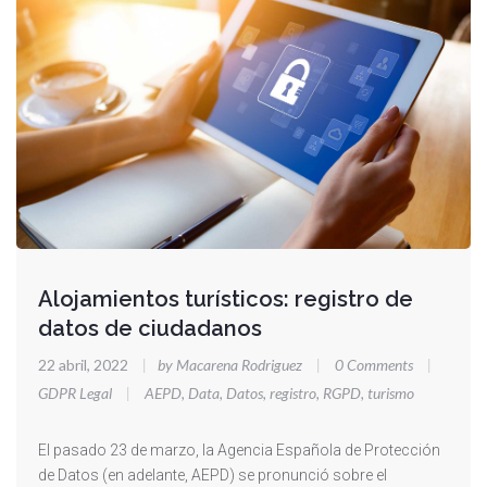
Alojamientos turísticos: registro de
datos de ciudadanos
22 abril, 2022
|
by Macarena Rodriguez
|
0 Comments
|
GDPR Legal
|
AEPD
,
Data
,
Datos
,
registro
,
RGPD
,
turismo
El pasado 23 de marzo, la Agencia Española de Protección
de Datos (en adelante, AEPD) se pronunció sobre el