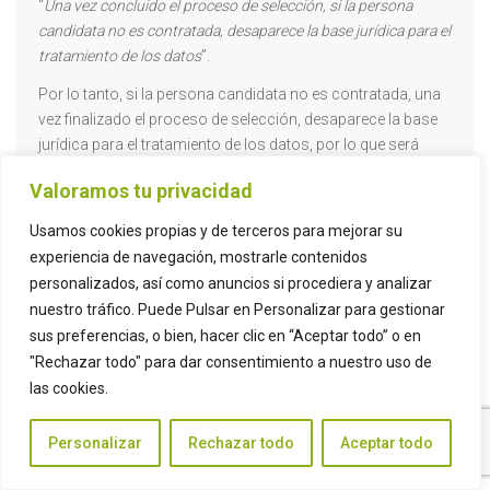
“
Una vez concluido el proceso de selección, si la persona
candidata no es contratada, desaparece la base jurídica para el
tratamiento de los datos
”.
Por lo tanto, si la persona candidata no es contratada, una
vez finalizado el proceso de selección, desaparece la base
jurídica para el tratamiento de los datos, por lo que será
necesario su consentimiento para un tratamiento futuro,
Valoramos tu privacidad
salvo que el empleador pueda demostrar un interés legítimo.
En caso contrario deberá destruir el curriculum y proceder a
Usamos cookies propias y de terceros para mejorar su
la supresión y bloqueo de los datos personales.
experiencia de navegación, mostrarle contenidos
personalizados, así como anuncios si procediera y analizar
Marcos Rubiales.
nuestro tráfico. Puede Pulsar en Personalizar para gestionar
Equipo Govertis
sus preferencias, o bien, hacer clic en “Aceptar todo” o en
"Rechazar todo" para dar consentimiento a nuestro uso de
las cookies.
Personalizar
Rechazar todo
Aceptar todo
LinkedIn
Twitter
Facebook
Compartir