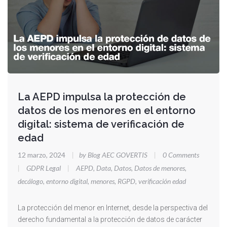
La AEPD impulsa la protección de
datos de los menores en el entorno
digital: sistema de verificación de
edad
12 marzo, 2024
|
by Blog AEC GOVERTIS
|
0 Comments
|
GDPR Legal
|
AEPD
,
Data
,
Datos
,
Datos de menores
,
decálogo
,
entorno digital
,
menores
,
RGPD
,
verificación edad
La protección del menor en Internet, desde la perspectiva del
derecho fundamental a la protección de datos de carácter