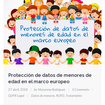
Protección de datos de menores de
edad en el marco europeo
27 abril, 2018
|
by Macarena Rodriguez
|
0 Comments
|
GDPR Legal
|
Datos de menores
,
RGPD
,
Tratamiento