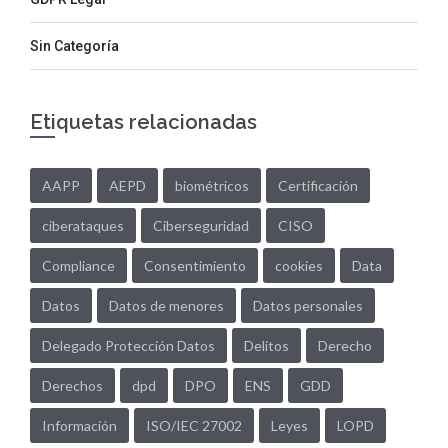
Sin Categoría
Etiquetas relacionadas
AAPP
AEPD
biométricos
Certificación
ciberataques
Ciberseguridad
CISO
Compliance
Consentimiento
cookies
Data
Datos
Datos de menores
Datos personales
Delegado Protección Datos
Delitos
Derecho
Derechos
dpd
DPO
ENS
GDD
Información
ISO/IEC 27002
Leyes
LOPD