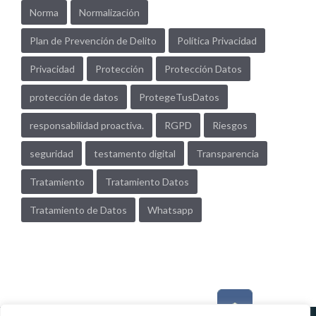
Norma
Normalización
Plan de Prevención de Delito
Política Privacidad
Privacidad
Protección
Protección Datos
protección de datos
ProtegeTusDatos
responsabilidad proactiva.
RGPD
Riesgos
seguridad
testamento digital
Transparencia
Tratamiento
Tratamiento Datos
Tratamiento de Datos
Whatsapp