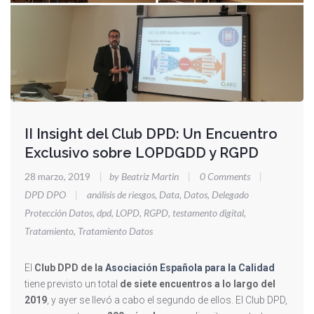
II Insight del Club DPD: Un Encuentro
Exclusivo sobre LOPDGDD y RGPD
28 marzo, 2019
|
by Beatriz Martin
|
0 Comments
|
DPD DPO
|
análisis de riesgos
,
Data
,
Datos
,
Delegado
Protección Datos
,
dpd
,
LOPD
,
RGPD
,
testamento digital
,
Tratamiento
,
Tratamiento Datos
El
Club DPD de la
Asociación Española para la Calidad
tiene previsto un total
de siete encuentros a lo largo del
2019
, y ayer se llevó a cabo el segundo de ellos. El Club DPD,