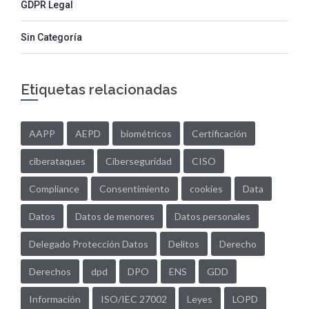
GDPR Legal
Sin Categoría
Etiquetas relacionadas
AAPP
AEPD
biométricos
Certificación
ciberataques
Ciberseguridad
CISO
Compliance
Consentimiento
cookies
Data
Datos
Datos de menores
Datos personales
Delegado Protección Datos
Delitos
Derecho
Derechos
dpd
DPO
ENS
GDD
Información
ISO/IEC 27002
Leyes
LOPD