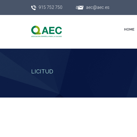
915 752 750
aec@aec.es
HOME
LICITUD