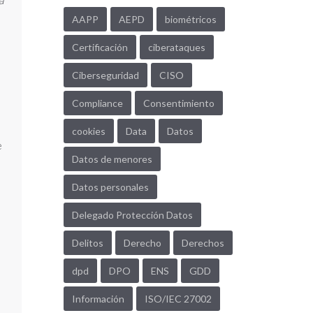
a
AAPP
AEPD
biométricos
Certificación
ciberataques
Ciberseguridad
CISO
Compliance
Consentimiento
cookies
Data
Datos
e
Datos de menores
Datos personales
Delegado Protección Datos
Delitos
Derecho
Derechos
dpd
DPO
ENS
GDD
Información
ISO/IEC 27002