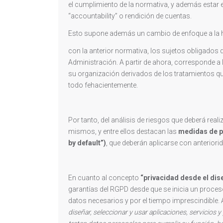
el cumplimiento de la normativa, y además estar
“accountability” o rendición de cuentas.
Esto supone además un cambio de enfoque a la ho
con la anterior normativa, los sujetos obligados d
Administración. A partir de ahora, corresponde a l
su organización derivados de los tratamientos qu
todo fehacientemente.
Por tanto, del análisis de riesgos que deberá real
mismos, y entre ellos destacan las
medidas de pr
by default”)
, que deberán aplicarse con anteriorid
En cuanto al concepto
“privacidad desde el dis
garantías del RGPD desde que se inicia un proces
datos necesarios y por el tiempo imprescindible.
diseñar, seleccionar y usar aplicaciones, servicios