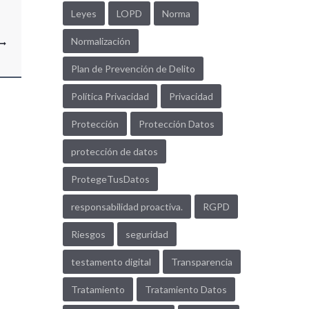
Leyes
LOPD
Norma
Normalización
Plan de Prevención de Delito
Política Privacidad
Privacidad
Protección
Protección Datos
protección de datos
ProtegeTusDatos
responsabilidad proactiva.
RGPD
Riesgos
seguridad
testamento digital
Transparencia
Tratamiento
Tratamiento Datos