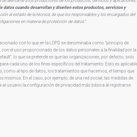
 de alentarse a los productores de los productos, servicios y aplicaciones 
e datos cuando desarrollan y diseñen estos productos, servicios y
nción al estado de la técnica, de que los responsables y los encargados del
ligaciones en materia de protección de datos”.
lacionado con lo que en la LOPD se denominaba como “principio de
, con el uso proporcionado de los datos personales a la finalidad por la
fault”, lo que se pretende es que las organizaciones, por defecto, solo
ara cada uno de los fines específicos del tratamiento. Esto es aplicabl
os, como al tipo de datos, los tratamientos que hacemos, el tiempo que
s mismos. En el caso, por ejemplo, de una red social, las medidas de
a al usuario la configuración de privacidad más básica al registrarse.