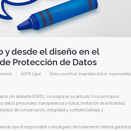
 y desde el diseño en el
de Protección de Datos
mments
|
GDPR Legal
|
Datos
,
exactitud
,
integridad
,
licitud
,
responsabilid
os (en adelante RGPD), consagra en su artículo 5 los principios
s datos personales: transparencia y licitud, limitación de la finalidad,
el plazo de conservación, integridad y confidencialidad, y
lando que el responsable o encargado del tratamiento deberá garantiz