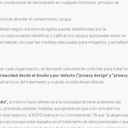
 en condiciones de demostrarlo en cualquier momento: principio de
ra de abordar el cumplimiento, ya que,
ebían seguir una serie de rígidas pautas establecidas por la
os responsables identificar y calificar los riesgos que pueden existir en
e realizan, escoger las medidas adecuadas para mitigarlos, y acreditar
izar cada organización, se derivarán una serie de controles para tratar lo
ivacidad desde el diseño y por defecto (“privacy design” y “privacy
ad al inicio del tratamiento y cuando se esté desarrollando.
eño”,
el mismo hace referencia a la necesidad de tener presentes las
o, previendo adoptar medidas que garanticen que solo se traten los
 A este respecto, el RGPD indica en su Considerando 78 que
“al desarrollar
 y productos que están basados en el tratamiento de datos personales o qu