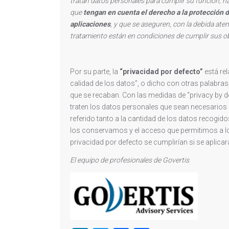
tratan datos personales para cumplir su función, ha
que
tengan en cuenta el derecho a la protección d
aplicaciones
, y que se aseguren, con la debida ate
tratamiento están en condiciones de cumplir sus ob
Por su parte, la
“privacidad por defecto”
está re
calidad de los datos”, o dicho con otras palabras
que se recaban. Con las medidas de “privacy by de
traten los datos personales que sean necesarios p
referido tanto a la cantidad de los datos recogid
los conservamos y el acceso que permitimos a lo
privacidad por defecto se cumplirían si se aplicar
El equipo de profesionales de Govertis