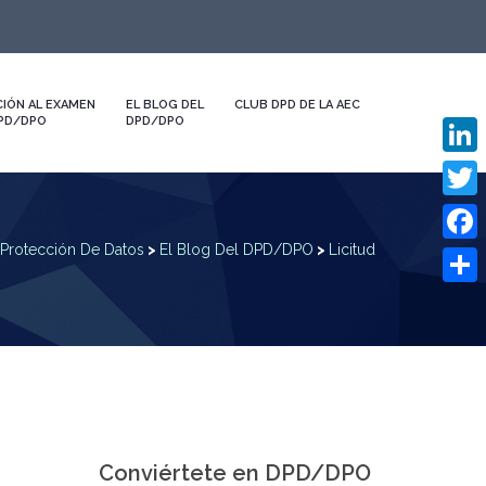
IÓN AL EXAMEN
EL BLOG DEL
CLUB DPD DE LA AEC
DPD/DPO
DPD/DPO
Linked
Twitte
Protección De Datos
>
El Blog Del DPD/DPO
>
Licitud
Faceb
Compa
Conviértete en DPD/DPO