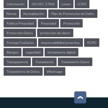
Información
ISO/IEC 27002
Leyes
LOPD
Norma
Normalización
Plan de Prevención de Delito
Política Privacidad
Privacidad
Protección
Protección Datos
protección de datos
ProtegeTusDatos
responsabilidad proactiva.
RGPD
Riesgos
seguridad
testamento digital
Transparencia
Tratamiento
Tratamiento Datos
Tratamiento de Datos
Whatsapp