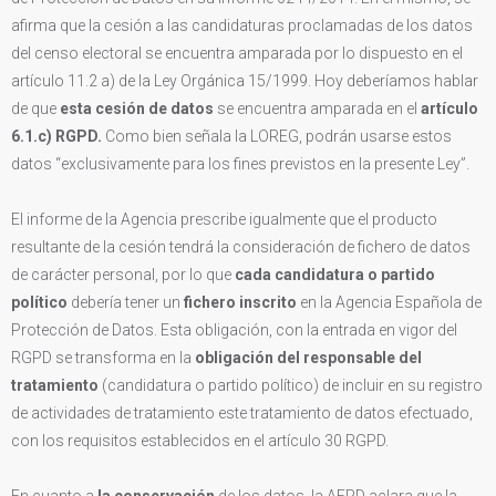
afirma que la cesión a las candidaturas proclamadas de los datos
del censo electoral se encuentra amparada por lo dispuesto en el
artículo 11.2 a) de la Ley Orgánica 15/1999. Hoy deberíamos hablar
de que
esta cesión de datos
se encuentra amparada en el
artículo
6.1.c) RGPD.
Como bien señala la LOREG, podrán usarse estos
datos “exclusivamente para los fines previstos en la presente Ley”.
El informe de la Agencia prescribe igualmente que el producto
resultante de la cesión tendrá la consideración de fichero de datos
de carácter personal, por lo que
cada candidatura o partido
político
debería tener un
fichero inscrito
en la Agencia Española de
Protección de Datos. Esta obligación, con la entrada en vigor del
RGPD se transforma en la
obligación del responsable del
tratamiento
(candidatura o partido político) de incluir en su registro
de actividades de tratamiento este tratamiento de datos efectuado,
con los requisitos establecidos en el artículo 30 RGPD.
En cuanto a
la conservación
de los datos, la AEPD aclara que la