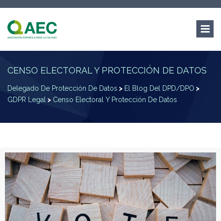
CENSO ELECTORAL Y PROTECCIÓN DE DATOS
Delegado De Protección De Datos
>
El Blog Del DPD/DPO
>
GDPR Legal
>
Censo Electoral Y Protección De Datos