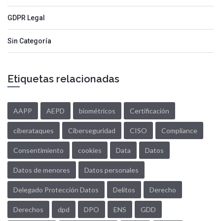
GDPR Legal
Sin Categoría
Etiquetas relacionadas
AAPP
AEPD
biométricos
Certificación
ciberataques
Ciberseguridad
CISO
Compliance
Consentimiento
cookies
Data
Datos
Datos de menores
Datos personales
Delegado Protección Datos
Delitos
Derecho
Derechos
dpd
DPO
ENS
GDD