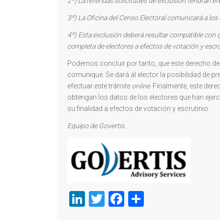
2º) La referidas solicitudes de exclusión tendrán e
3º) La Oficina del Censo Electoral comunicará a los e
4º) Esta exclusión deberá resultar compatible con q
completa de electores a efectos de votación y escrut
Podemos concluir por tanto, que este derecho de 
comunique. Se dará al elector la posibilidad de pr
efectuar este trámite
online
. Finalmente, este der
obtengan los datos de los electores que han ejer
su finalidad a efectos de votación y escrutinio.
Equipo de Govertis.
LinkedIn
Twitter
Facebook
Compartir