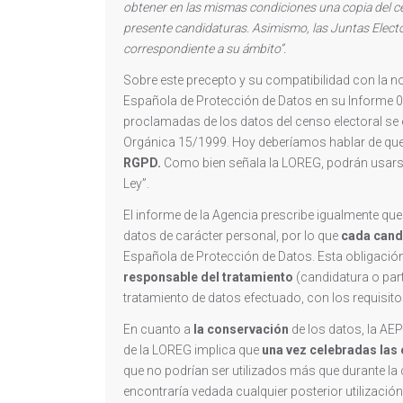
obtener en las mismas condiciones una copia del cen
presente candidaturas. Asimismo, las Juntas Elector
correspondiente a su ámbito”.
Sobre este precepto y su compatibilidad con la n
Española de Protección de Datos en su Informe 0
proclamadas de los datos del censo electoral se e
Orgánica 15/1999. Hoy deberíamos hablar de qu
RGPD.
Como bien señala la LOREG, podrán usarse 
Ley”.
El informe de la Agencia prescribe igualmente que 
datos de carácter personal, por lo que
cada candi
Española de Protección de Datos. Esta obligación
responsable del tratamiento
(candidatura o parti
tratamiento de datos efectuado, con los requisito
En cuanto a
la conservación
de los datos, la AEPD
de la LOREG implica que
una vez celebradas las
que no podrían ser utilizados más que durante la 
encontraría vedada cualquier posterior utilización