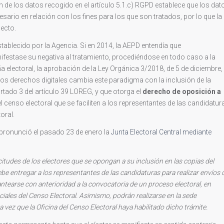
 de los datos recogido en el artículo 5.1.c) RGPD establece que los dat
sario en relación con los fines para los que son tratados, por lo que la
pecto.
tablecido por la Agencia. Si en 2014, la AEPD entendía que
festase su negativa al tratamiento, procediéndose en todo caso a la
 electoral, la aprobación de la Ley Orgánica 3/2018, de 5 de diciembre,
los derechos digitales cambia este paradigma con la inclusión de la
artado 3 del artículo 39 LOREG, y que otorga el
derecho de oposición a
l censo electoral que se faciliten a los representantes de las candidatur
oral.
 pronunció el pasado 23 de enero la
Junta Electoral Central mediante
licitudes de los electores que se opongan a su inclusión en las copias del
ebe entregar a los representantes de las candidaturas para realizar envíos 
ntearse con anterioridad a la convocatoria de un proceso electoral, en
ales del Censo Electoral. Asimismo, podrán realizarse en la sede
a vez que la Oficina del Censo Electoral haya habilitado dicho trámite.