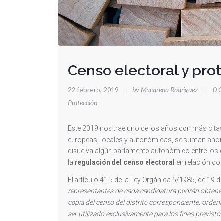
Censo electoral y pro
22 febrero, 2019
|
by Macarena Rodriguez
|
0 
Protección
Este 2019 nos trae uno de los años con más citas
europeas, locales y autonómicas, se suman ahora 
disuelva algún parlamento autonómico entre los 
la
regulación del censo electoral
en relación co
El artículo 41.5 de la Ley Orgánica 5/1985, de 19 d
representantes de cada candidatura podrán obtener
copia del censo del distrito correspondiente, orde
ser utilizado exclusivamente para los fines previst