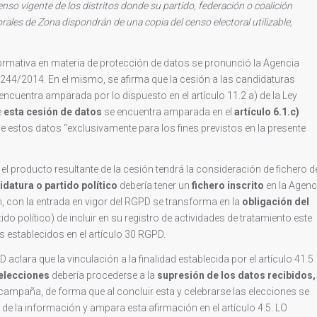
so vigente de los distritos donde su partido, federación o coalición
ales de Zona dispondrán de una copia del censo electoral utilizable,
ormativa en materia de protección de datos se pronunció la Agencia
244/2014. En el mismo, se afirma que la cesión a las candidaturas
ncuentra amparada por lo dispuesto en el artículo 11.2 a) de la Ley
e
esta cesión de datos
se encuentra amparada en el
artículo 6.1.c)
estos datos “exclusivamente para los fines previstos en la presente
el producto resultante de la cesión tendrá la consideración de fichero d
datura o partido político
debería tener un
fichero inscrito
en la Agenc
, con la entrada en vigor del RGPD se transforma en la
obligación del
do político) de incluir en su registro de actividades de tratamiento este
s establecidos en el artículo 30 RGPD.
 aclara que la vinculación a la finalidad establecida por el artículo 41.5
 elecciones
debería procederse a la
supresión de los datos recibidos,
campaña, de forma que al concluir esta y celebrarse las elecciones se
 de la información y ampara esta afirmación en el artículo 4.5. LO