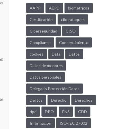
os
AAPP
AEPD
biométricos
Certificación
ciberataques
Ciberseguridad
CISO
Compliance
Consentimiento
cookies
Data
Datos
as
Datos de menores
Datos personales
Delegado Protección Datos
de
Delitos
Derecho
Derechos
dpd
DPO
ENS
GDD
Información
ISO/IEC 27002