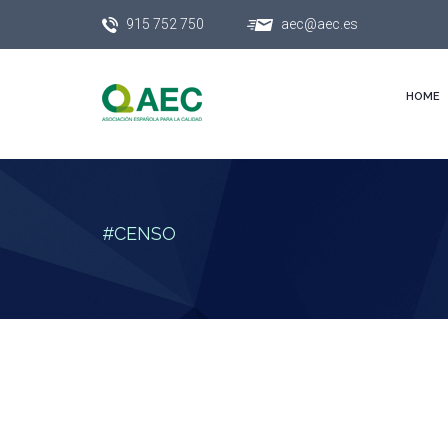
915 752 750
aec@aec.es
HOME
#CENSO