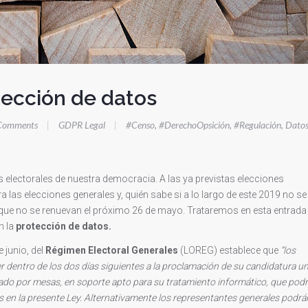
tección de datos
Comments
|
GDPR Legal
|
#Censo
,
#DerechoOpsición
,
#Regulación
,
Dato
 electorales de nuestra democracia. A las ya previstas elecciones
las elecciones generales y, quién sabe si a lo largo de este 2019 no se
que no se renuevan el próximo 26 de mayo. Trataremos en esta entrada
n la
protección de datos.
e junio, del
Régimen Electoral Generales
(LOREG) establece que
“
los
 dentro de los dos días siguientes a la proclamación de su candidatura u
nado por mesas, en soporte apto para su tratamiento informático, que pod
os en la presente Ley. Alternativamente los representantes generales podrá