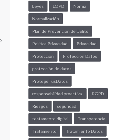
Leyes
LOPD
Norma
Normalización
Plan de Prevención de Delito
o
Política Privacidad
Privacidad
Protección
Protección Datos
protección de datos
ProtegeTusDatos
responsabilidad proactiva.
RGPD
Riesgos
seguridad
testamento digital
Transparencia
Tratamiento
Tratamiento Datos