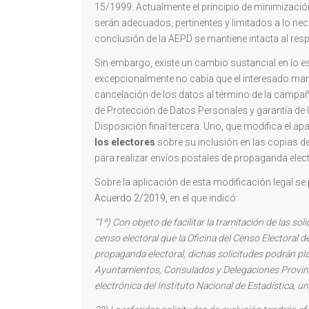
15/1999. Actualmente el principio de minimización
serán adecuados, pertinentes y limitados a lo nece
conclusión de la AEPD se mantiene intacta al res
Sin embargo, existe un cambio sustancial en lo es
excepcionalmente no cabía que el interesado mani
cancelación de los datos al término de la campaña
de Protección de Datos Personales y garantía de 
Disposición final tercera. Uno, que modifica el ap
los electores
sobre su inclusión en las copias de
para realizar envíos postales de propaganda elect
Sobre la aplicación de esta modificación legal se
Acuerdo 2/2019,
en el que indicó:
“1º) Con objeto de facilitar la tramitación de las so
censo electoral que la Oficina del Censo Electoral d
propaganda electoral, dichas solicitudes podrán pla
Ayuntamientos, Consulados y Delegaciones Provinci
electrónica del Instituto Nacional de Estadística, un