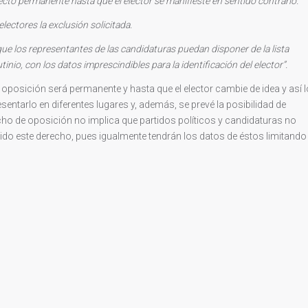
fecto permanente hasta que el elector se manifieste en sentido contrario.
lectores la exclusión solicitada.
ue los representantes de las candidaturas puedan disponer de la lista
inio, con los datos imprescindibles para la identificación del elector”.
oposición será permanente y hasta que el elector cambie de idea y así l
esentarlo en diferentes lugares y, además, se prevé la posibilidad de
echo de oposición no implica que partidos políticos y candidaturas no
cido este derecho, pues igualmente tendrán los datos de éstos limitando