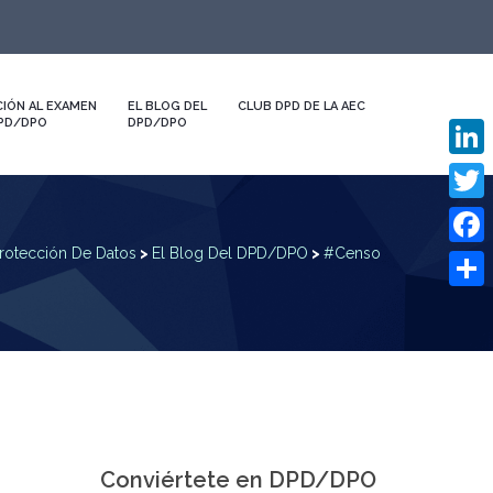
IÓN AL EXAMEN
EL BLOG DEL
CLUB DPD DE LA AEC
DPD/DPO
DPD/DPO
Linked
Twitte
rotección De Datos
>
El Blog Del DPD/DPO
>
#Censo
Faceb
Compa
Conviértete en DPD/DPO