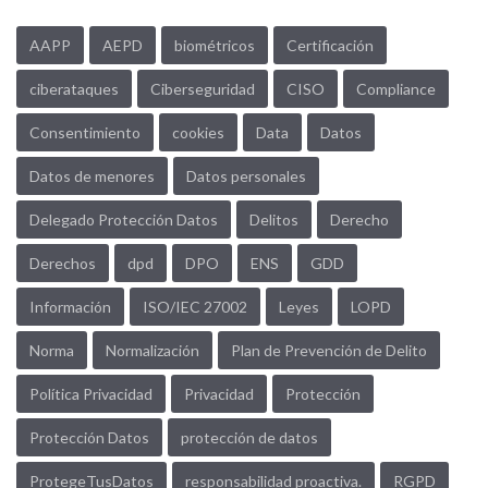
AAPP
AEPD
biométricos
Certificación
ciberataques
Ciberseguridad
CISO
Compliance
Consentimiento
cookies
Data
Datos
Datos de menores
Datos personales
Delegado Protección Datos
Delitos
Derecho
Derechos
dpd
DPO
ENS
GDD
Información
ISO/IEC 27002
Leyes
LOPD
Norma
Normalización
Plan de Prevención de Delito
Política Privacidad
Privacidad
Protección
Protección Datos
protección de datos
ProtegeTusDatos
responsabilidad proactiva.
RGPD