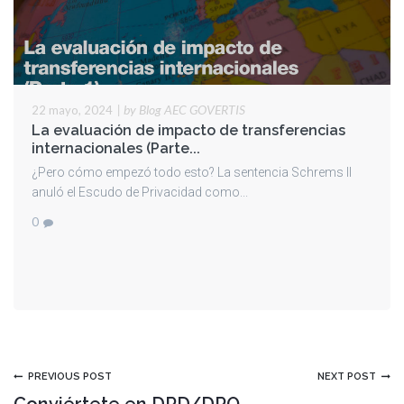
|
by Blog AEC GOVERTIS
22 mayo, 2024
La evaluación de impacto de transferencias
internacionales (Parte...
¿Pero cómo empezó todo esto? La sentencia Schrems II
anuló el Escudo de Privacidad como...
0
PREVIOUS POST
NEXT POST
Conviértete en DPD/DPO