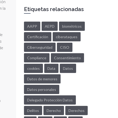
ción
Etiquetas relacionadas
n la
AAPP
AEPD
biométricos
de
Certificación
ciberataques
s
Ciberseguridad
CISO
de
Compliance
Consentimiento
cookies
Data
Datos
l
Datos de menores
Datos personales
Delegado Protección Datos
a
Delitos
Derecho
Derechos