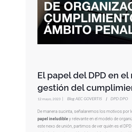
El papel del DPD en el
gestión del cumplimie
|
Blog AEC GOVERTIS
DPD DPO
|
12 mayo, 2023
De manera sucinta, señalaremos los motivos por lo
papel ineludible
y relevante en el modelo de organi
este nexo de unión, partimos de ver quién es el D