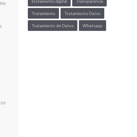
testamento digital
Transparencia
ntes
Tratamiento
Tratamiento Datos
Tratamiento de Datos
Whatsapp
s
ª
tos