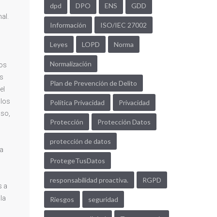
dpd
DPO
ENS
GDD
al.
Información
ISO/IEC 27002
Leyes
LOPD
Norma
Normalización
los
os
Plan de Prevención de Delito
el
llos
Política Privacidad
Privacidad
aso,
Protección
Protección Datos
protección de datos
sa
ProtegeTusDatos
responsabilidad proactiva.
RGPD
s a
la
Riesgos
seguridad