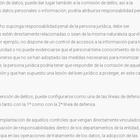
n de datos, puede dar lugar también a la comisión de delito; así a la
os datos personales o información, podría atribuirse responsabilidad pen
ho suponga responsabilidad penal de la persona jurídica, debe ser
 estén directamente relacionadas o sean de la misma naturaleza que el
d, por ejemplo, no dispone de un control de accesos a la información para 
eguridad o no puede evidenciarse que el personal tiene conocimiento de l
onerse que no se han adoptado las medidas necesarias para minimizar 
e, la persona jurídica podría tener que responder de la comisión de aque
n y que han supuesto una lesión del bien jurídico a proteger, en este c
evención de delitos, puede configurarse como una de las líneas de defen
 tanto con la 1ª como con la 2ª línea de defensa.
a implantación de aquellos controles que vengan directamente vinculado
ación de responsabilidades dentro de los departamentos de la entidad, 
ipa en las operaciones de tratamiento de los datos, la adopción de las