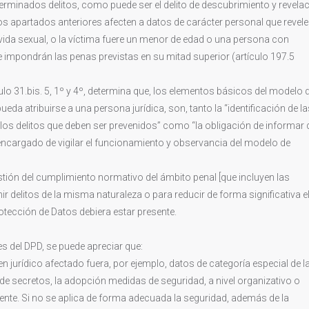
erminados delitos, como puede ser el delito de descubrimiento y revela
os apartados anteriores afecten a datos de carácter personal que revele
 o vida sexual, o la víctima fuere un menor de edad o una persona con
 impondrán las penas previstas en su mitad superior (artículo 197.5
culo 31.bis. 5, 1º y 4º, determina que, los elementos básicos del modelo 
eda atribuirse a una persona jurídica, son, tanto la “identificación de la
os delitos que deben ser prevenidos” como “la obligación de informar 
ncargado de vigilar el funcionamiento y observancia del modelo de
stión del cumplimiento normativo del ámbito penal [que incluyen las
r delitos de la misma naturaleza o para reducir de forma significativa e
rotección de Datos debiera estar presente.
s del DPD, se puede apreciar que:
 bien jurídico afectado fuera, por ejemplo, datos de categoría especial de l
 de secretos, la adopción medidas de seguridad, a nivel organizativo o
nente. Si no se aplica de forma adecuada la seguridad, además de la