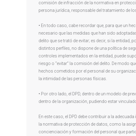
comisión de infracción de la normativa en protecció
persona jurídica, responsable del tratamiento de l
• En todo caso, cabe recordar que, para que un hec
necesario que las medidas que han sido adoptadas
delito que se trató de evitar; es decir, si la entida
distintos perfiles, no dispone de una política de s
controles implementados en la entidad, puede sup
riesgo o “evitar” la comisión del delito. De modo qu
hechos cometidos por el personal de su organizació
la intimidad de las personas físicas.
• Por otro lado, el DPD, dentro de un modelo de pr
dentro de la organización, pudiendo estar vinculado
En este caso, el DPD debe contribuir a la adecuad
la normativa de protección de datos, como la asign
concienciación y formación del personal que partic