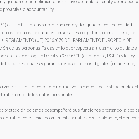
ón y gestión del cumplimiento normativo del ámbito penal y de protecció
 proactiva o accountability.
DPD) es una figura, cuyo nombramiento y designación en una entidad,
mientos de datos de carácter personal, es obligatoria o, en su caso, de
rme al REGLAMENTO (UE) 2016/679 DEL PARLAMENTO EUROPEO Y DEL
ción de las personas físicas en lo que respecta al tratamiento de datos
 por el que se deroga la Directiva 95/46/CE (en adelante, RGPD) y la Ley
de Datos Personales y garantía de los derechos digitales (en adelante,
ervisar el cumplimiento de la normativa en materia de protección de dat
el tratamiento de los datos personales.
 de protección de datos desempeñará sus funciones prestando la debid
de tratamiento, teniendo en cuenta la naturaleza, el alcance, el context