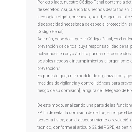
Por otro lado, nuestro Código Penal contempla det
de secretos. Así, cuando los hechos descritos en l
ideología, religión, creencias, salud, origen racial
discapacidad necesitada de especial protección, se
Código Penal).
Además, cabe decir que, el Código Penal, en el artí
prevención de delitos, cuya responsabilidad penal pu
actividades en cuyo ámbito puedan ser cometidos l
posibles riesgos e incumplimientos al organismo e
prevención.”
Es por esto que, en el modelo de organización y ge
medidas de vigilancia y control idóneas para preveni
riesgo de su comisión], la figura del Delegado de P
De este modo, analizando una parte de las funcione
• A fin de evitar la comisión de delitos, en el que el
persona física, con el descubrimiento o revelación
técnico, conforme al artículo 32 del RGPD, es perti