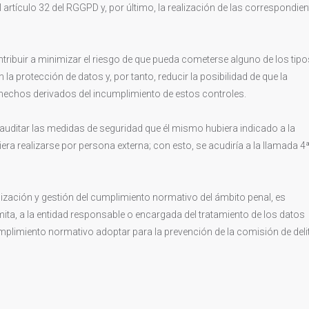
artículo 32 del RGGPD y, por último, la realización de las correspondie
ribuir a minimizar el riesgo de que pueda cometerse alguno de los tipo
la protección de datos y, por tanto, reducir la posibilidad de que la
hechos derivados del incumplimiento de estos controles.
 auditar las medidas de seguridad que él mismo hubiera indicado a la
era realizarse por persona externa; con esto, se acudiría a la llamada 4
ganización y gestión del cumplimiento normativo del ámbito penal, es
mita, a la entidad responsable o encargada del tratamiento de los datos
plimiento normativo adoptar para la prevención de la comisión de deli