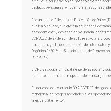
artículo, la equiparación del modelo de organizaci
de datos personales; en cuanto a la responsabilidad
Por un lado, el Delegado de Protección de Datos (
pública o privada, que efectúa actividades de trata
nombramiento y designación voluntaria, confo
CONSEJO de 27 de abril de 2016 relativo a la protec
personales y a la libre circulación de estos datos y
Orgánica 3/2018, de 5 de diciembre, de Protección 
LOPDGDD).
El DPD se ocupa, principalmente, de asesorar y sup
por parte de la entidad, responsable o encargada d
De acuerdo con el artículo 39.2 RGPD “El delegado
atención a los riesgos asociados a las operaciones 
fines del tratamiento”.