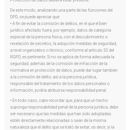
Protección de Datos debiera estar presente.
De este modo, analizando una parte de las funciones del
DPD, se puede apreciar que:
• A fin de evitar la comisión de delitos, en el que el bien
jurídico afectado fuera, por ejemplo, datos de categoría
especial de la persona física, con el descubrimiento o
revelación de secretos, la adopción medidas de seguridad,
a nivel organizativo o técnico, conforme al artículo 32 del
RGPD, es pertinente. Si no se aplica de forma adecuada la
seguridad, además de la comisión de infracción de la
normativa en protección de datos, puede dar lugar también
a la comisión de delito; así a la persona jurídica,
responsable del tratamiento de los datos personales o
información, podría atribuirse responsabilidad penal.
• En todo caso, cabe recordar que, para que un hecho
suponga responsabilidad penal de la persona jurídica, debe
ser necesario que las medidas que han sido adoptadas
estén directamente relacionadas o sean de la misma
naturaleza que el delito que se trató de evitar; es decir, si la