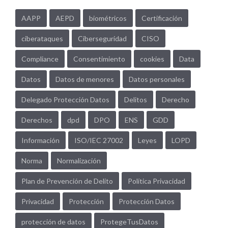
AAPP
AEPD
biométricos
Certificación
ciberataques
Ciberseguridad
CISO
Compliance
Consentimiento
cookies
Data
Datos
Datos de menores
Datos personales
Delegado Protección Datos
Delitos
Derecho
Derechos
dpd
DPO
ENS
GDD
Información
ISO/IEC 27002
Leyes
LOPD
Norma
Normalización
Plan de Prevención de Delito
Política Privacidad
Privacidad
Protección
Protección Datos
protección de datos
ProtegeTusDatos