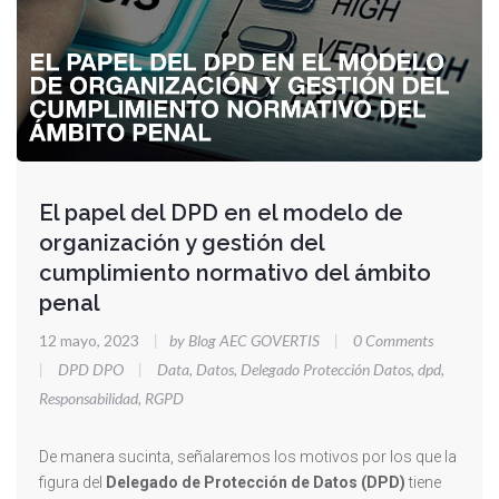
El papel del DPD en el modelo de
organización y gestión del
cumplimiento normativo del ámbito
penal
12 mayo, 2023
|
by Blog AEC GOVERTIS
|
0 Comments
|
DPD DPO
|
Data
,
Datos
,
Delegado Protección Datos
,
dpd
,
Responsabilidad
,
RGPD
De manera sucinta, señalaremos los motivos por los que la
figura del
Delegado de Protección de Datos (DPD)
tiene