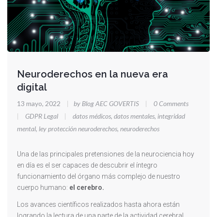
Neuroderechos en la nueva era
digital
13 mayo, 2022
|
by Blog AEC GOVERTIS
|
0 Comments
|
GDPR Legal
|
datos médicos
,
datos mentales
,
integridad
mental
,
ley protección neuroderechos
,
neuroderechos
Una de las principales pretensiones de la neurociencia hoy
en día es el ser capaces de descubrir el íntegro
funcionamiento del órgano más complejo de nuestro
cuerpo humano:
el cerebro.
Los avances científicos realizados hasta ahora están
logrando la lectura de una parte de la actividad cerebral,