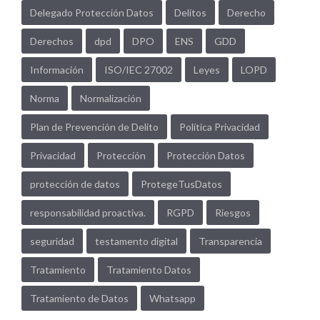
Delegado Protección Datos
Delitos
Derecho
Derechos
dpd
DPO
ENS
GDD
Información
ISO/IEC 27002
Leyes
LOPD
Norma
Normalización
Plan de Prevención de Delito
Política Privacidad
Privacidad
Protección
Protección Datos
protección de datos
ProtegeTusDatos
responsabilidad proactiva.
RGPD
Riesgos
seguridad
testamento digital
Transparencia
Tratamiento
Tratamiento Datos
Tratamiento de Datos
Whatsapp