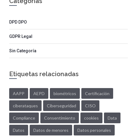
Categorías
DPD DPO
GDPR Legal
Sin Categoría
Etiquetas relacionadas
AAPP
AEPD
biométricos
Certificación
ciberataques
Ciberseguridad
CISO
Compliance
Consentimiento
cookies
Data
Datos
Datos de menores
Datos personales