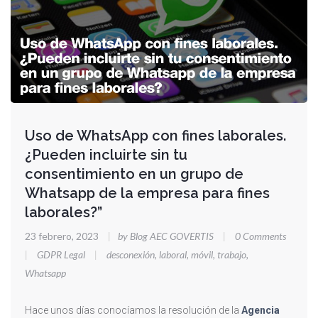
Uso de WhatsApp con fines laborales.
¿Pueden incluirte sin tu
consentimiento en un grupo de
Whatsapp de la empresa para fines
laborales?”
23 febrero, 2023
|
by Blog AEC GOVERTIS
|
0 Comments
|
GDPR Legal
|
desconexión
,
laboral
,
móvil
,
trabajo
,
Whatsapp
Hace unos días conocíamos la resolución de la
Agencia