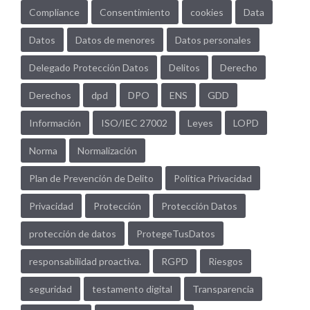
Compliance
Consentimiento
cookies
Data
Datos
Datos de menores
Datos personales
Delegado Protección Datos
Delitos
Derecho
Derechos
dpd
DPO
ENS
GDD
Información
ISO/IEC 27002
Leyes
LOPD
Norma
Normalización
Plan de Prevención de Delito
Política Privacidad
Privacidad
Protección
Protección Datos
protección de datos
ProtegeTusDatos
responsabilidad proactiva.
RGPD
Riesgos
seguridad
testamento digital
Transparencia