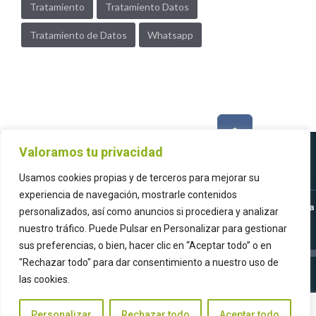
Tratamiento
Tratamiento Datos
Tratamiento de Datos
Whatsapp
Valoramos tu privacidad
Usamos cookies propias y de terceros para mejorar su
experiencia de navegación, mostrarle contenidos
personalizados, así como anuncios si procediera y analizar
nuestro tráfico. Puede Pulsar en Personalizar para gestionar
sus preferencias, o bien, hacer clic en “Aceptar todo” o en
"Rechazar todo" para dar consentimiento a nuestro uso de
ASOCIACIÓN ESPAÑOLA PARA LA CALIDAD
las cookies.
© Asociación Española para la Calidad (AEC) 2021
Tfno: 915 752 750 - Fax: 915 765 258 - C/ Claudio Coello,
Personalizar
Rechazar todo
Aceptar todo