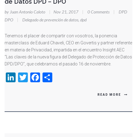
de Datos DPD – DPO
by Juan Antonio Caloto
|
Nov 21, 2017
|
0 Comments
|
DPD
DPO
|
Delegado de prevención de datos
,
dpd
Tenemos el placer de compartir con vosotros, la ponencia
masterclass de Eduard Chaveli, CEO en Govertis y partner referente
en materia de Privacidad, impartida en el encuentro Insight AEC
“Las claves de la nueva figura del Delegado de Protección de Datos
DPD/DPO”, que celebramos el pasado 16 de noviembre.
LinkedIn
Twitter
Facebook
Compartir
READ MORE