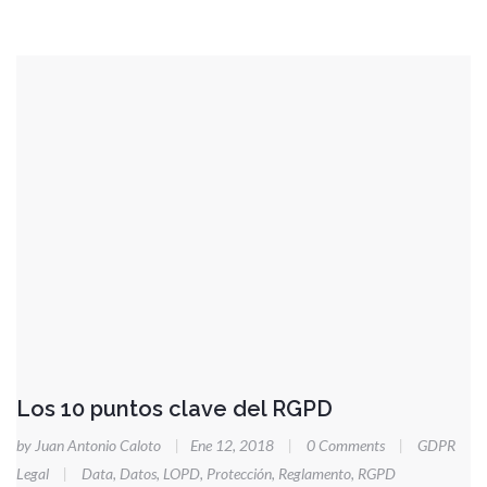
Los 10 puntos clave del RGPD
by Juan Antonio Caloto
|
Ene 12, 2018
|
0 Comments
|
GDPR
Legal
|
Data
,
Datos
,
LOPD
,
Protección
,
Reglamento
,
RGPD