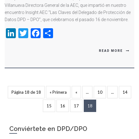
Villanueva Directora General de la AEC, que impartió en nuestro
encuentro Insight AEC “Las Claves del Delegado de Protección de
Datos DPD – DPO”, que celebramos el pasado 16 de noviembre.
LinkedIn
Twitter
Facebook
Compartir
READ MORE
Página 18 de 18
« Primera
«
...
10
...
14
15
16
17
18
Conviértete en DPD/DPO