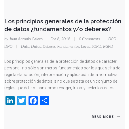
Los principios generales de la protección
de datos ¿fundamentos y/o deberes?
by Juan Antonio Caloto
|
Ene 8, 2018
|
0 Comments
|
DPD
DPO
|
Data
,
Datos
,
Deberes
,
Fundamentos
,
Leyes
,
LOPD
,
RGPD
Los principios generales de la protección de datos de carácter
personal, no sólo son meros fundamentos por los que se ha de
regir la elaboración, interpretación y aplicación de la normativa
sobre protección de datos, sino que se trata de un conjunto de
reglas que determinan cómo recoger, tratar y ceder los datos.
LinkedIn
Twitter
Facebook
Compartir
READ MORE