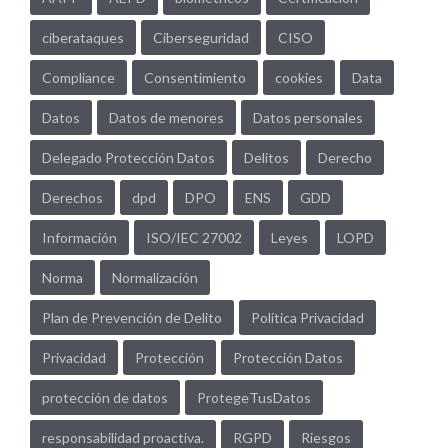
ciberataques
Ciberseguridad
CISO
Compliance
Consentimiento
cookies
Data
Datos
Datos de menores
Datos personales
Delegado Protección Datos
Delitos
Derecho
Derechos
dpd
DPO
ENS
GDD
Información
ISO/IEC 27002
Leyes
LOPD
Norma
Normalización
Plan de Prevención de Delito
Política Privacidad
Privacidad
Protección
Protección Datos
protección de datos
ProtegeTusDatos
responsabilidad proactiva.
RGPD
Riesgos