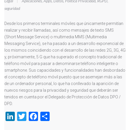
Legal
|
Aplicaciones
,
Apps
,
Datos
,
Política Privacidad
,
RGPD
,
seguridad
Desde los primeros terminales móviles que únicamente permitían
realizar y recibir llamadas, así como mensajes de texto SMS
(Short Message Service) o multimedia MMS (Multimedia
Messaging Service), se ha pasado a un desarrollo exponencial de
los mismos coincidiendo con el desarrollo de las redes 2G, 3G, 4G
y, próximamente, 5 G que ha superado el concepto tradicional de
teléfono móvil para pasar a denominarse teléfono inteligente o
smartphone. Sus capacidades y funcionalidades han desbordado
el concepto de teléfono móvil puesto que se asemejan más a las
de un ordenador personal, lo que ha conllevado la aparición de
nuevos riesgos para la privacidad y seguridad que deberán ser
tenidos en cuenta por el Delegado de Protección de Datos DPO /
DPD.
LinkedIn
Twitter
Facebook
Compartir