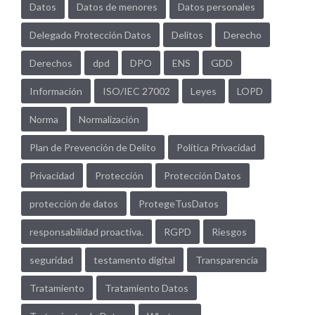
Datos
Datos de menores
Datos personales
Delegado Protección Datos
Delitos
Derecho
Derechos
dpd
DPO
ENS
GDD
Información
ISO/IEC 27002
Leyes
LOPD
Norma
Normalización
Plan de Prevención de Delito
Política Privacidad
Privacidad
Protección
Protección Datos
protección de datos
ProtegeTusDatos
responsabilidad proactiva.
RGPD
Riesgos
seguridad
testamento digital
Transparencia
Tratamiento
Tratamiento Datos