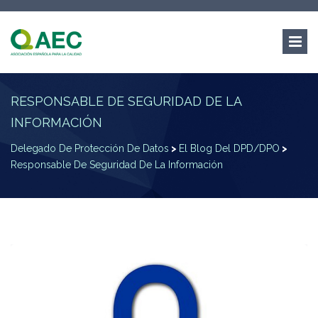
RESPONSABLE DE SEGURIDAD DE LA
INFORMACIÓN
Delegado De Protección De Datos
>
El Blog Del DPD/DPO
>
Responsable De Seguridad De La Información