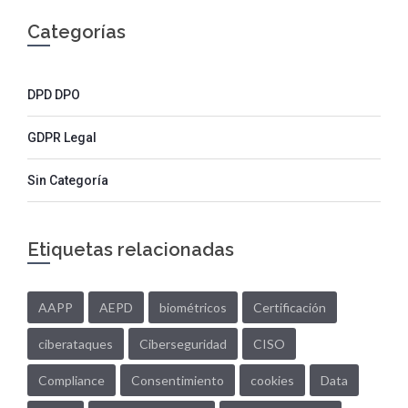
Categorías
DPD DPO
GDPR Legal
Sin Categoría
Etiquetas relacionadas
AAPP
AEPD
biométricos
Certificación
ciberataques
Ciberseguridad
CISO
Compliance
Consentimiento
cookies
Data