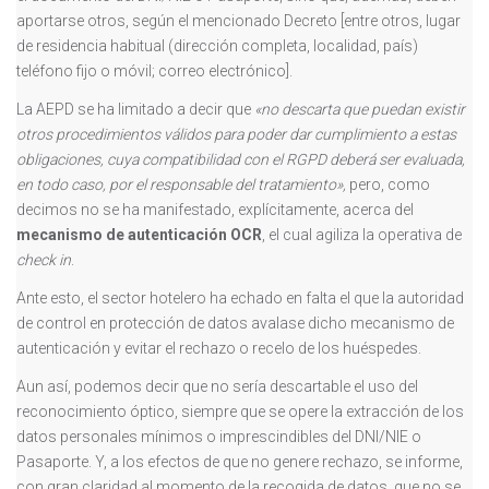
aportarse otros, según el mencionado Decreto [entre otros, lugar
de residencia habitual (dirección completa, localidad, país)
teléfono fijo o móvil; correo electrónico].
La AEPD se ha limitado a decir que
«no descarta que puedan existir
otros procedimientos válidos para poder dar cumplimiento a estas
obligaciones, cuya compatibilidad con el RGPD deberá ser evaluada,
en todo caso, por el responsable del tratamiento»,
pero, como
decimos no se ha manifestado, explícitamente, acerca del
mecanismo de autenticación OCR
, el cual agiliza la operativa de
check in
.
Ante esto, el sector hotelero ha echado en falta el que la autoridad
de control en protección de datos avalase dicho mecanismo de
autenticación y evitar el rechazo o recelo de los huéspedes.
Aun así, podemos decir que no sería descartable el uso del
reconocimiento óptico, siempre que se opere la extracción de los
datos personales mínimos o imprescindibles del DNI/NIE o
Pasaporte. Y, a los efectos de que no genere rechazo, se informe,
con gran claridad al momento de la recogida de datos, que no se