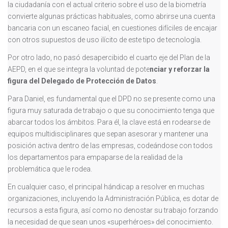
la ciudadanía con el actual criterio sobre el uso de la biometría
convierte algunas prácticas habituales, como abrirse una cuenta
bancaria con un escaneo facial, en cuestiones difíciles de encajar
con otros supuestos de uso ilícito de este tipo de tecnología.
Por otro lado, no pasó desapercibido el cuarto eje del Plan de la
AEPD, en el que se integra la voluntad de pote
nciar y reforzar la
figura del Delegado de Protección de Datos
.
Para Daniel, es fundamental que el DPD no se presente como una
figura muy saturada de trabajo o que su conocimiento tenga que
abarcar todos los ámbitos. Para él, la clave está en rodearse de
equipos multidisciplinares que sepan asesorar y mantener una
posición activa dentro de las empresas, codeándose con todos
los departamentos para empaparse de la realidad de la
problemática que le rodea.
En cualquier caso, el principal hándicap a resolver en muchas
organizaciones, incluyendo la Administración Pública, es dotar de
recursos a esta figura, así como no denostar su trabajo forzando
la necesidad de que sean unos «superhéroes» del conocimiento.