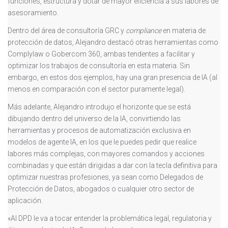
funciones, estructura y dotar de mayor eficiencia a sus labores de
asesoramiento.
Dentro del área de consultoría GRC y
compliance
en materia de
protección de datos, Alejandro destacó otras herramientas como
Complylaw o Gobercom 360, ambas tendentes a facilitar y
optimizar los trabajos de consultoría en esta materia. Sin
embargo, en estos dos ejemplos, hay una gran presencia de IA (al
menos en comparación con el sector puramente legal).
Más adelante, Alejandro introdujo el horizonte que se está
dibujando dentro del universo de la IA, convirtiendo las
herramientas y procesos de automatización exclusiva en
modelos de agente IA, en los que le puedes pedir que realice
labores más complejas, con mayores comandos y acciones
combinadas y que están dirigidas a dar con la tecla definitiva para
optimizar nuestras profesiones, ya sean como Delegados de
Protección de Datos, abogados o cualquier otro sector de
aplicación.
«Al DPD le va a tocar entender la problemática legal, regulatoria y